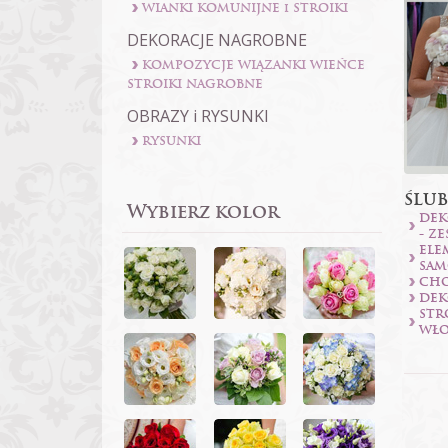
WIANKI KOMUNIJNE i STROIKI
DEKORACJE NAGROBNE
KOMPOZYCJE WIĄZANKI WIEŃCE
STROIKI NAGROBNE
OBRAZY i RYSUNKI
RYSUNKI
ŚLUB
Wybierz kolor
DEK
- Z
ELE
SA
CHO
DEK
STR
WŁ