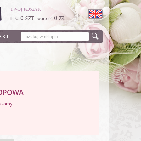
TWÓJ KOSZYK
0 szt.
0 zł
Ilość:
, wartość:
AKT
LOPOWA
.
szamy.