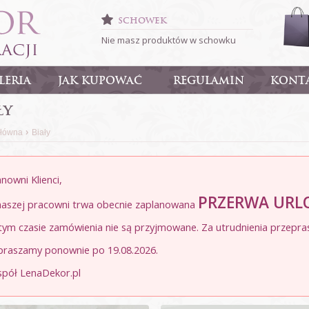
SCHOWEK
Nie masz produktów w schowku
LERIA
JAK KUPOWAĆ
REGULAMIN
KONT
ły
›
główna
Biały
nowni Klienci,
PRZERWA UR
naszej pracowni trwa obecnie zaplanowana
tym czasie zamówienia nie są przyjmowane. Za utrudnienia przepra
praszamy ponownie po 19.08.2026.
spół LenaDekor.pl