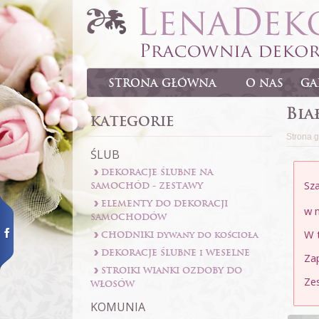
Menu
STRONA GŁÓWNA
O NAS
GA
Bia
KATEGORIE
Strona 
ŚLUB
DEKORACJE ŚLUBNE NA
Sza
SAMOCHÓD - ZESTAWY
ELEMENTY DO DEKORACJI
w 
SAMOCHODÓW
W 
CHODNIKI dywany do kościoła
DEKORACJE ŚLUBNE i WESELNE
Za
STROIKI WIANKI OZDOBY DO
Ze
WŁOSÓW
KOMUNIA