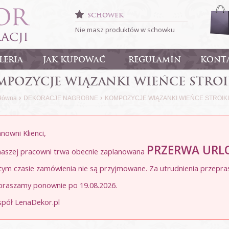
SCHOWEK
Nie masz produktów w schowku
LERIA
JAK KUPOWAĆ
REGULAMIN
KONT
MPOZYCJE WIĄZANKI WIEŃCE STRO
›
›
główna
DEKORACJE NAGROBNE
KOMPOZYCJE WIĄZANKI WIEŃCE STROIK
nowni Klienci,
PRZERWA UR
naszej pracowni trwa obecnie zaplanowana
tym czasie zamówienia nie są przyjmowane. Za utrudnienia przepra
praszamy ponownie po 19.08.2026.
spół LenaDekor.pl