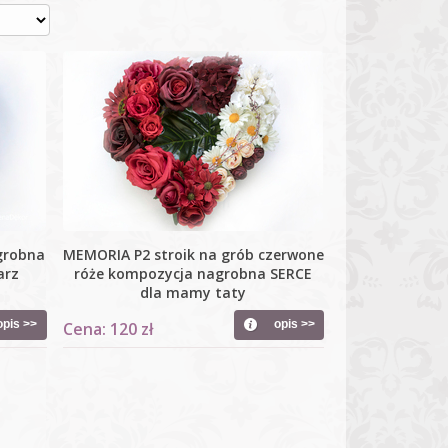
grobna
MEMORIA P2 stroik na grób czerwone
arz
róże kompozycja nagrobna SERCE
dla mamy taty
opis >>
opis >>
Cena: 120 zł