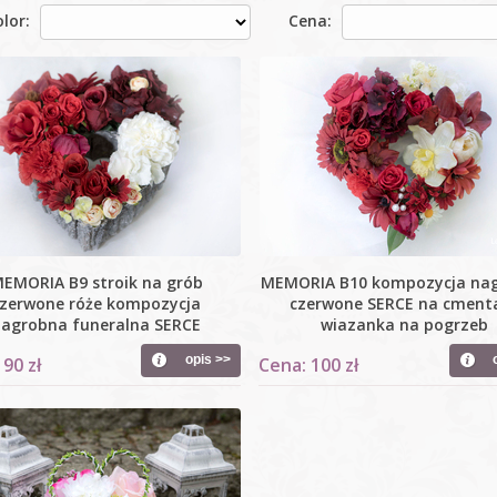
lor:
Cena:
EMORIA B9 stroik na grób
MEMORIA B10 kompozycja na
zerwone róże kompozycja
czerwone SERCE na cment
agrobna funeralna SERCE
wiazanka na pogrzeb
opis >>
 90 zł
Cena: 100 zł