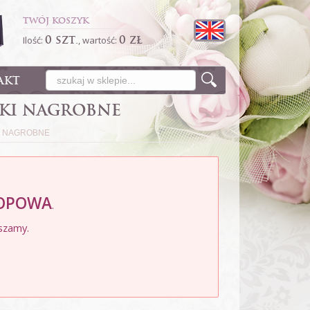
TWÓJ KOSZYK
0 szt.
0 zł
Ilość:
, wartość:
AKT
IKI NAGROBNE
I NAGROBNE
LOPOWA
.
szamy.