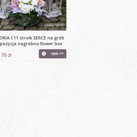
RIA C11 stroik SERCE na grób
pozycja nagrobna flower box
opis >>
 70 zł