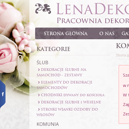
Menu
STRONA GŁÓWNA
O NAS
GA
KO
KATEGORIE
Strona 
ŚLUB
DEKORACJE ŚLUBNE NA
Sza
SAMOCHÓD - ZESTAWY
ELEMENTY DO DEKORACJI
w 
SAMOCHODÓW
W 
CHODNIKI dywany do kościoła
DEKORACJE ŚLUBNE i WESELNE
Za
STROIKI WIANKI OZDOBY DO
Ze
WŁOSÓW
KOMUNIA