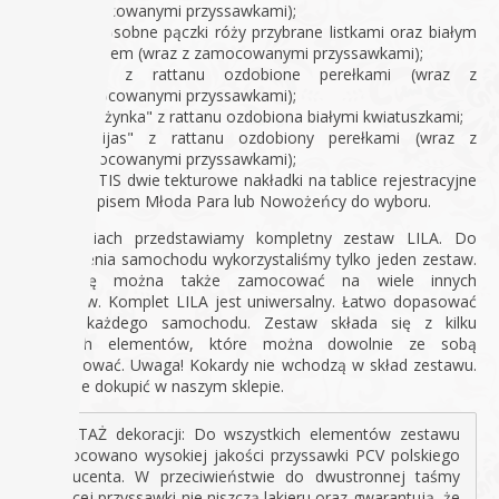
zamocowanymi przyssawkami);
dwa osobne pączki róży przybrane listkami oraz białym
kwieciem (wraz z zamocowanymi przyssawkami);
serce z rattanu ozdobione perełkami (wraz z
zamocowanymi przyssawkami);
"sprężynka" z rattanu ozdobiona białymi kwiatuszkami;
"zawijas" z rattanu ozdobiony perełkami (wraz z
zamocowanymi przyssawkami);
GRATIS dwie tekturowe nakładki na tablice rejestracyjne
z napisem Młoda Para lub Nowożeńcy do wyboru.
Na zdjęciach przedstawiamy kompletny zestaw LILA. Do
przystrojenia samochodu wykorzystaliśmy tylko jeden zestaw.
Dekorację można także zamocować na wiele innych
sposobów. Komplet LILA jest uniwersalny. Łatwo dopasować
go do każdego samochodu. Zestaw składa się z kilku
osobnych elementów, które można dowolnie ze sobą
komponować. Uwaga! Kokardy nie wchodzą w skład zestawu.
Można je dokupić w naszym sklepie.
MONTAŻ dekoracji: Do wszystkich elementów zestawu
zamocowano wysokiej jakości przyssawki PCV polskiego
producenta. W przeciwieństwie do dwustronnej taśmy
klejącej przyssawki nie niszczą lakieru oraz gwarantują, że