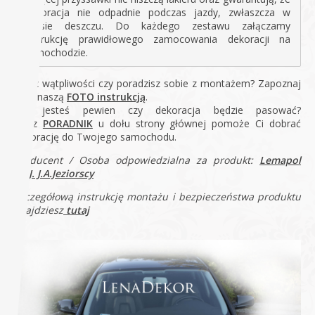
dekoracja nie odpadnie podczas jazdy, zwłaszcza w
czasie deszczu. Do każdego zestawu załączamy
instrukcję prawidłowego zamocowania dekoracji na
samochodzie.
Masz wątpliwości czy poradzisz sobie z montażem? Zapoznaj
się z naszą
FOTO instrukcją
.
Nie jesteś pewien czy dekoracja będzie pasować?
Nasz
PORADNIK
u dołu strony głównej pomoże Ci dobrać
dekorację do Twojego samochodu.
Producent / Osoba odpowiedzialna za produkt:
Lemapol
Sp.J. J.A.Jeziorscy
Szczegółową instrukcję montażu i bezpieczeństwa produktu
znajdziesz
tutaj