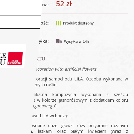
52 zł
Cena:
Dostępność:
Produkt dostępny
Wysyłka:
Wysyłka w 24h
OPIS PRODUKTU
wedding car decoration with artificial flowers
Zestaw do dekoracji samochodu LILA. Ozdoba wykonana w
100% ze sztucznych roślin.
LILA to delikatna kompozycja wykonana z sześciu
sztucznych róż w kolorze jasnoróżowym z dodatkiem koloru
pudrowego (jagodowego).
W skład zestawu LILA wchodzą:
dwie osobne duże główki róży przybrane różanym
pąkiem, listkami oraz białym kwieciem (wraz z