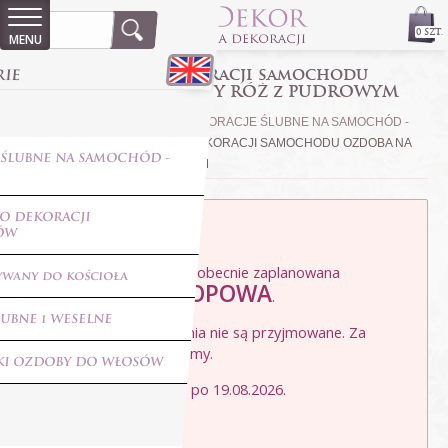
0 SZT.
LILA zestaw do dekoracji samochodu
RIE
ozdoba na auto JASNY RÓŻ z PUDROWYM
›
›
STRONA GŁÓWNA
ŚLUB
DEKORACJE ŚLUBNE NA SAMOCHÓD -
›
ZESTAWY
LILA ZESTAW DO DEKORACJI SAMOCHODU OZDOBA NA
 ŚLUBNE NA SAMOCHÓD -
AUTO JASNY RÓŻ Z PUDROWYM
O DEKORACJI
ÓW
Szanowni Klienci,
w naszej pracowni trwa obecnie zaplanowana
wany do kościoła
PRZERWA URLOPOWA
.
UBNE i WESELNE
W tym czasie zamówienia nie są przyjmowane. Za
utrudnienia przepraszamy.
NKI OZDOBY DO WŁOSÓW
Zapraszamy ponownie po 19.08.2026.
Zespół LenaDekor.pl